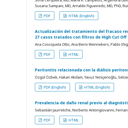
Sofia Cerqueira, MD, Maria R. Campelos, Argentina Leite,
Susana Sampaio, MD, Arnaldo Figueiredo, MD, PhD, Rui
PDF
HTML (English)
Actualización del tratamiento del fracaso r
27 casos tratados con filtros de High Cut Off
Ana Coscojuela Otto, Ana Berni Wennekers, Pablo Iñigo 
PDF
HTML
Peritonitis relacionada con la diálisis perito
Özgül Özbek, Hakan Akdam, Yavuz Yeniçerioğlu, Selc
PDF (English)
HTML (English)
Prevalencia de daño renal previo al diagnós
Sebastián Jaurretche, Norberto Antongiovanni, Fernan
PDF
HTML