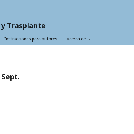
s y Trasplante
Instrucciones para autores
Acerca de
.
 Sept.