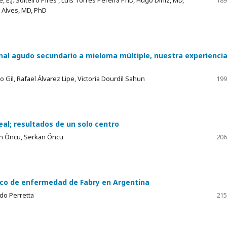
 E.J. Solteiro Pires , Luís Torres Pereira PhD, Hugo Diniz, MD,
189
 Alves, MD, PhD
enal agudo secundario a mieloma múltiple, nuestra experienci
Gil, Rafael Álvarez Lipe, Victoria Dourdil Sahun
199
neal; resultados de un solo centro
en Öncü, Serkan Öncü
206
tico de enfermedad de Fabry en Argentina
do Perretta
215