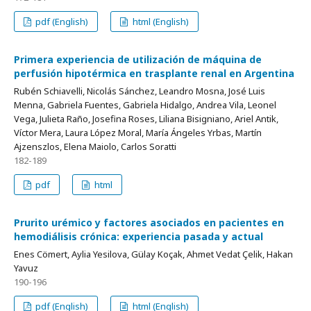
pdf (English)
html (English)
Primera experiencia de utilización de máquina de
perfusión hipotérmica en trasplante renal en Argentina
Rubén Schiavelli, Nicolás Sánchez, Leandro Mosna, José Luis
Menna, Gabriela Fuentes, Gabriela Hidalgo, Andrea Vila, Leonel
Vega, Julieta Raño, Josefina Roses, Liliana Bisigniano, Ariel Antik,
Víctor Mera, Laura López Moral, María Ángeles Yrbas, Martín
Ajzenszlos, Elena Maiolo, Carlos Soratti
182-189
pdf
html
Prurito urémico y factores asociados en pacientes en
hemodiálisis crónica: experiencia pasada y actual
Enes Cömert, Aylia Yesilova, Gülay Koçak, Ahmet Vedat Çelik, Hakan
Yavuz
190-196
pdf (English)
html (English)