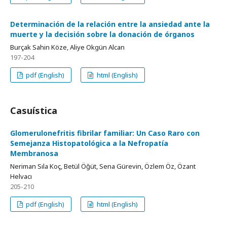
Determinación de la relación entre la ansiedad ante la
muerte y la decisión sobre la donación de órganos
Burçak Sahin Köze, Aliye Okgün Alcan
197-204
pdf (English)
html (English)
Casuística
Glomerulonefritis fibrilar familiar: Un Caso Raro con
Semejanza Histopatológica a la Nefropatía
Membranosa
Neriman Sıla Koç, Betül Öğüt, Sena Gürevin, Özlem Öz, Özant
Helvacı
205-210
pdf (English)
html (English)