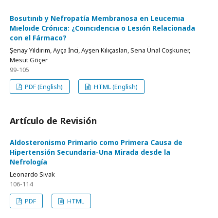
Bosutınıb y Nefropatía Membranosa en Leucemıa
Mıeloıde Crónıca: ¿Coıncıdencıa o Lesıón Relacionada
con el Fármaco?
Şenay Yıldırım, Ayça İnci, Ayşen Kılıçaslan, Sena Ünal Coşkuner,
Mesut Göçer
99-105
PDF (English)
HTML (English)
Artículo de Revisión
Aldosteronismo Primario como Primera Causa de
Hipertensión Secundaria-Una Mirada desde la
Nefrología
Leonardo Sivak
106-114
PDF
HTML